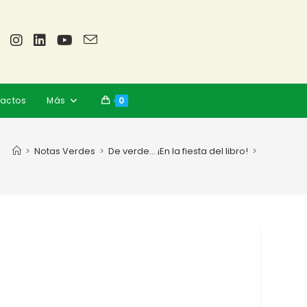
actos
Más
0
>
Notas Verdes
>
De verde… ¡En la fiesta del libro!
>