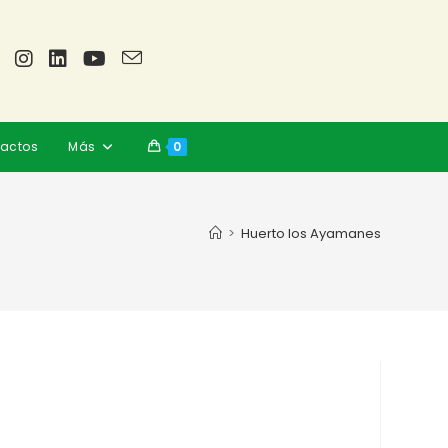
actos
Más
0
>
Huerto los Ayamanes