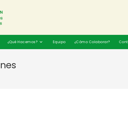
¿Qué Hacemos?
Equipo
¿Cómo Colaborar?
Cont
anes